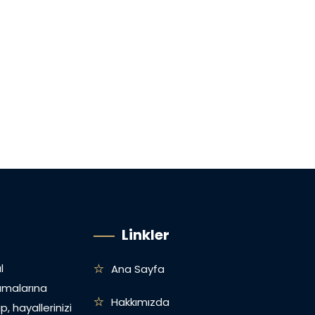
Linkler
l
Ana Sayfa
amalarına
Hakkımızda
, hayallerinizi