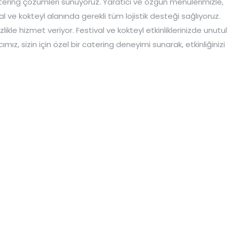
catering çözümleri sunuyoruz. Yaratıcı ve özgün menülerimizle,
al ve kokteyl alanında gerekli tüm lojistik desteği sağlıyoruz.
izlikle hizmet veriyor. Festival ve kokteyl etkinliklerinizde unut
, sizin için özel bir catering deneyimi sunarak, etkinliğinizi