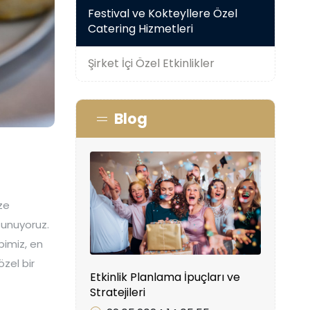
Festival ve Kokteyllere Özel
Catering Hizmetleri
Şirket İçi Özel Etkinlikler
Blog
ize
sunuyoruz.
bimiz, en
özel bir
Etkinlik Planlama İpuçları ve
Stratejileri